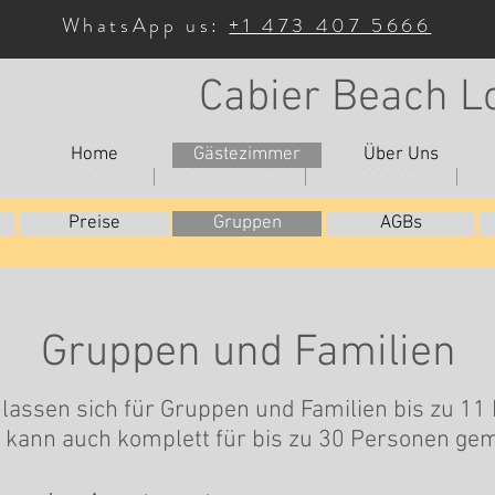
WhatsApp us:
+1 473 407 5666
Cabier Beach L
Home
Gästezimmer
Über Uns
Home
Our Rooms
About Us
Preise
Gruppen
AGBs
Gruppen und Familien
lassen sich für Gruppen und Familien bis zu 11
 kann auch komplett für bis zu 30 Personen gem