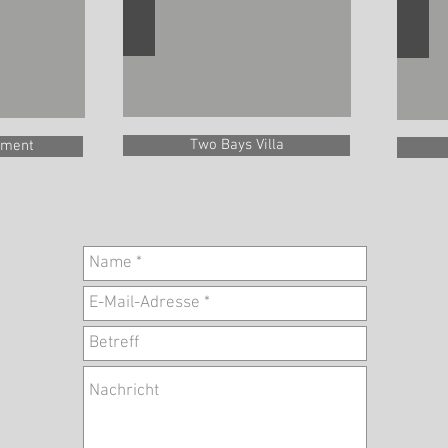
Two Bays Villa
tment