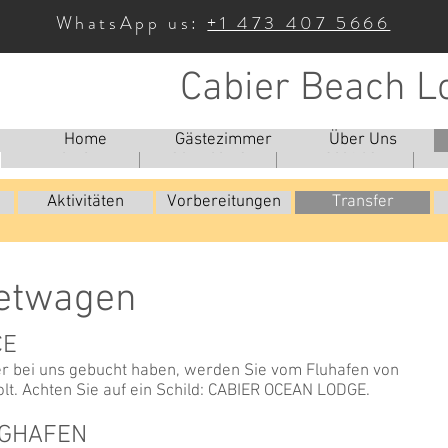
WhatsApp us:
+1 473 407 5666
Cabier Beach L
Home
Gästezimmer
Über Uns
Home
Our Rooms
About Us
Aktivitäten
Vorbereitungen
Transfer
ietwagen
CE
r bei uns gebucht haben, werden Sie vom Fluhafen von
lt. Achten Sie auf ein Schild: CABIER OCEAN LODGE.
UGHAFEN