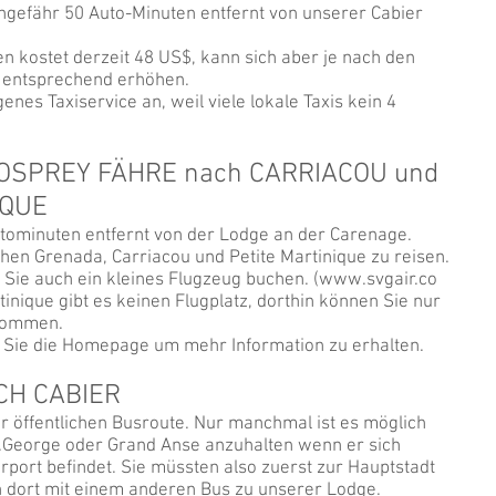
ungefähr 50 Auto-Minuten entfernt von unserer Cabier
en kostet derzeit 48 US$, kann sich aber je nach den
 entsprechend erhöhen.
enes Taxiservice an, weil viele lokale Taxis kein 4
OSPREY FÄHRE nach CARRIACOU und
IQUE
utominuten entfernt von der Lodge an der Carenage.
schen Grenada, Carriacou und Petite Martinique zu reisen.
Sie auch ein kleines Flugzeug buchen. (
www.svgair.co
rtinique gibt es keinen Flugplatz, dorthin können Sie nur
 kommen.
Sie die Homepage um mehr Information zu erhalten.
CH CABIER
ner öffentlichen Busroute. Nur manchmal ist es möglich
t.George oder Grand Anse anzuhalten wenn er sich
ort befindet. Sie müssten also zuerst zur Hauptstadt
 dort mit einem anderen Bus zu unserer Lodge.