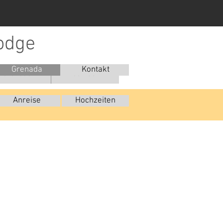
odge
Grenada
Kontakt
Grenada
Contact
Anreise
Hochzeiten