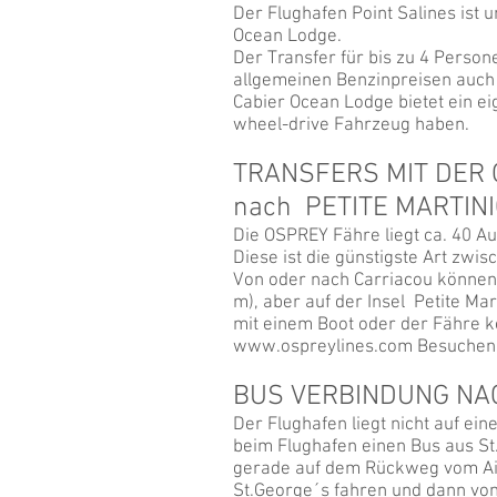
Der Flughafen Point Salines ist 
Ocean Lodge.
Der Transfer für bis zu 4 Person
allgemeinen Benzinpreisen auch
Cabier Ocean Lodge bietet ein eig
wheel-drive Fahrzeug haben.
TRANSFERS MIT DER 
nach PETITE MARTIN
Die OSPREY Fähre liegt ca. 40 A
Diese ist die günstigste Art zwi
Von oder nach Carriacou können 
m
), aber auf der Insel Petite Ma
mit einem Boot oder der Fähre
www.ospreylines.com
Besuchen 
BUS VERBINDUNG NA
Der Flughafen liegt nicht auf ei
beim Flughafen einen Bus aus S
gerade auf dem Rückweg vom Airp
St.George´s fahren und dann von